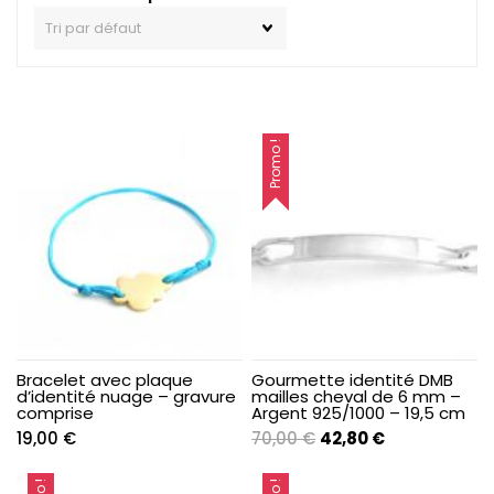
Promo !
Bracelet avec plaque
Gourmette identité DMB
d’identité nuage – gravure
mailles cheval de 6 mm –
comprise
Argent 925/1000 – 19,5 cm
Le
Le
19,00
€
70,00
€
42,80
€
prix
prix
initial
actuel