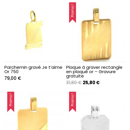
Promo !
Parchemin gravé Je t’aime
Plaque à graver rectangle
Or 750
en plaqué or – Gravure
gratuite
79,00
€
Le
Le
31,80
€
25,80
€
prix
prix
initial
actuel
Promo !
Promo !
était :
est :
31,80 €.
25,80 €.