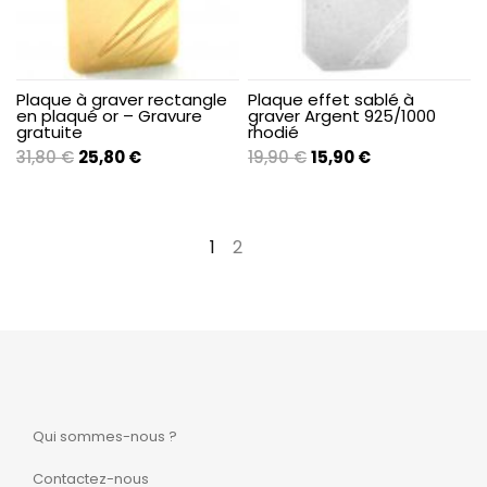
Plaque à graver rectangle
Plaque effet sablé à
en plaqué or – Gravure
graver Argent 925/1000
gratuite
rhodié
Le
Le
Le
Le
31,80
€
25,80
€
19,90
€
15,90
€
prix
prix
prix
prix
initial
actuel
initial
actuel
était :
est :
était :
est :
1
2
→
31,80 €.
25,80 €.
19,90 €.
15,90 €.
Qui sommes-nous ?
Contactez-nous