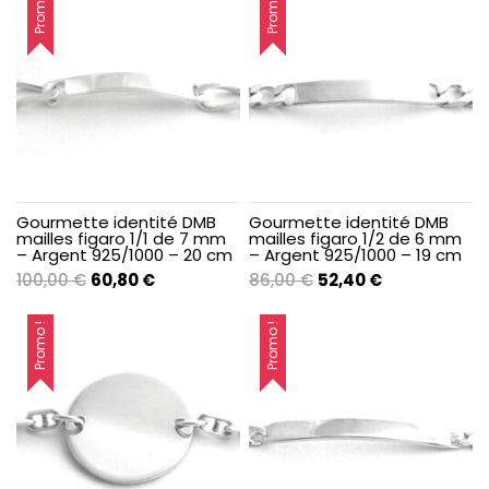
Promo !
Promo !
était :
est :
70,00 €.
42,80 €.
Gourmette identité DMB
Gourmette identité DMB
mailles figaro 1/1 de 7 mm
mailles figaro 1/2 de 6 mm
– Argent 925/1000 – 20 cm
– Argent 925/1000 – 19 cm
Le
Le
Le
Le
100,00
€
60,80
€
86,00
€
52,40
€
prix
prix
prix
prix
initial
actuel
initial
actuel
Promo !
Promo !
était :
est :
était :
est :
100,00 €.
60,80 €.
86,00 €.
52,40 €.