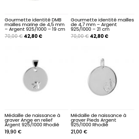
Gourmette identité DMB
Gourmette identité mailles
mailles marine de 4,5 mm
de 4,7 mm – Argent
– Argent 925/1000 – 19 cm
925/1000 – 21 cm
Le
Le
Le
Le
70,00
€
42,80
€
70,00
€
42,80
€
prix
prix
prix
prix
initial
actuel
initial
actuel
était :
est :
était :
est :
70,00 €.
42,80 €.
70,00 €.
42,80 €.
Médaille de naissance à
Médaille de naissance à
graver Ange en relief
graver Pieds Argent
Argent 925/1000 Rhodié
925/1000 Rhodié
19,90
€
21,00
€