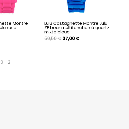
nette Montre
Lulu Castagnette Montre Lulu
lu rose
ZE bear multifonction à quartz
mixte bleue
Le
Le
50,50
€
37,00
€
prix
prix
initial
actuel
était :
est :
2
3
→
50,50 €.
37,00 €.