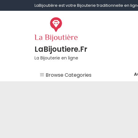
Skip
LaBijoutière est votre Bijouterie traditionnelle en li
to
content
LaBijoutiere.Fr
La Bijouterie en ligne
A
Browse Categories
Non classé
Aigue-marine
Améthyste
Bagues & Alliances