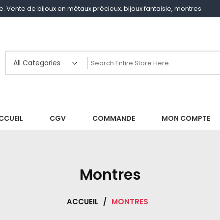
gne. Vente de bijoux en métaux précieux, bijoux fantaisie, montres
CCUEIL
CGV
COMMANDE
MON COMPTE
Montres
ACCUEIL
/
MONTRES