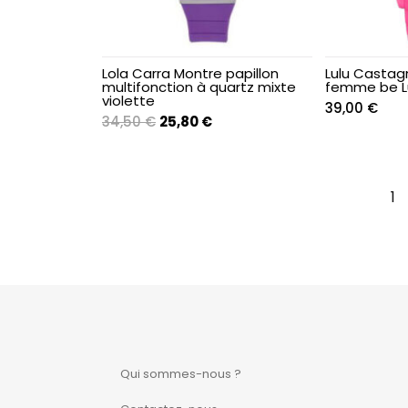
Femme
Femme
Lola Carra Montre papillon
Lulu Castag
multifonction à quartz mixte
femme be Lu
violette
39,00
€
Femme
Le
Le
34,50
€
25,80
€
prix
prix
initial
actuel
Femme
était :
est :
1
34,50 €.
25,80 €.
Femme
Femme
Femme
Femme
Qui sommes-nous ?
Femme