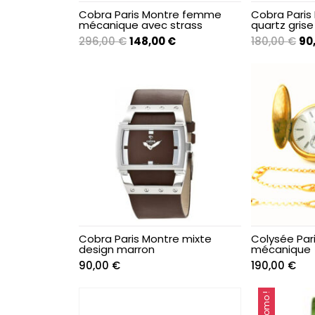
Chaînes de cheville
Cobra Paris Montre femme
Cobra Pari
mécanique avec strass
quartz grise
Le
Le
Le
296,00
€
148,00
€
180,00
€
90
Chevalières
prix
prix
pri
initial
actuel
ini
Chrysoprase
était :
est :
éta
296,00 €.
148,00 €.
180
Colliers
Créoles ~ Demi-
créoles
Diamant
Cobra Paris Montre mixte
Colysée Par
Emeraude
design marron
mécanique
90,00
€
190,00
€
Enfant & Ado
Promo !