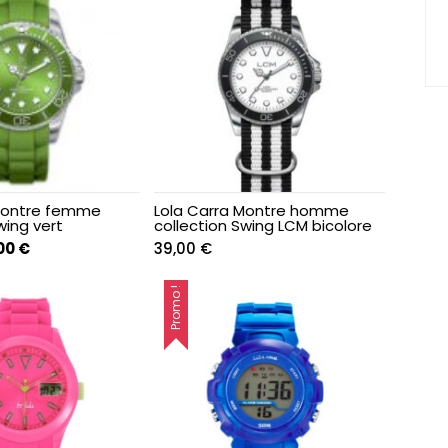
440,50 €.
310,00 €.
 Montre femme
Lola Carra Montre homme
wing vert
collection Swing LCM bicolore
Le
00
€
39,00
€
prix
ial
actuel
Promo !
t :
est :
50 €.
37,00 €.