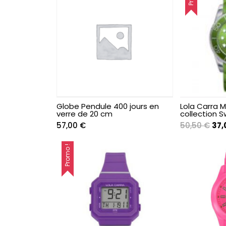
Enfant & Ado
Enfant & Ado
Enfant & Ado
Enfant & Ado
Globe Pendule 400 jours en
Lola Carra
Enfant & Ado
verre de 20 cm
collection S
Le
57,00
€
50,50
€
37,
Enfant & Ado
prix
init
Promo !
étai
Enfant & Ado
50,
Enfant & Ado
Enfant & Ado