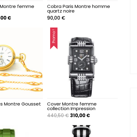
s Montre femme
Cobra Paris Montre homme
quartz noire
Le
,00
€
90,00
€
x
prix
tial
actuel
Promo !
it :
est :
,00 €.
90,00 €.
is Montre Gousset
Cover Montre femme
collection Impression
Le
Le
440,50
€
310,00
€
prix
prix
initial
actuel
était :
est :