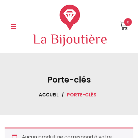
Skip
to
content
0
Porte-clés
ACCUEIL
/
PORTE-CLÉS
Aucun produit ne correspond à votre