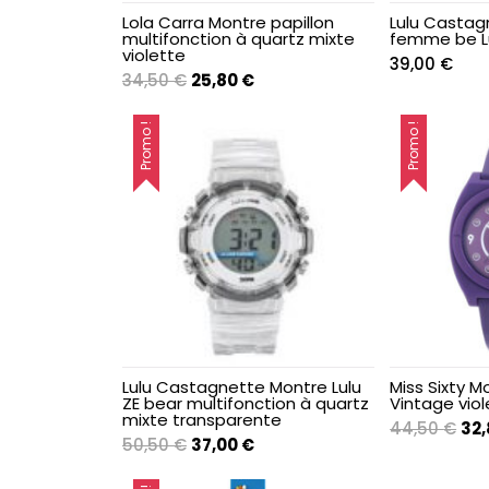
Chaînes de cheville
Lola Carra Montre papillon
Lulu Castag
multifonction à quartz mixte
femme be Lu
violette
39,00
€
Chevalières
Le
Le
34,50
€
25,80
€
prix
prix
initial
actuel
Promo !
Promo !
Chrysoprase
était :
est :
34,50 €.
25,80 €.
Colliers
Créoles ~ Demi-
créoles
Diamant
Emeraude
Lulu Castagnette Montre Lulu
Miss Sixty 
ZE bear multifonction à quartz
Vintage viol
mixte transparente
Le
44,50
€
32
Enfant & Ado
Le
Le
50,50
€
37,00
€
pri
prix
prix
init