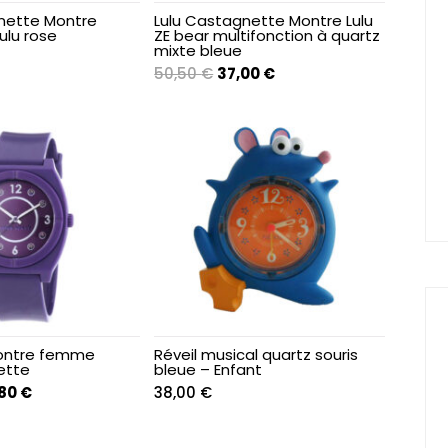
nette Montre
Lulu Castagnette Montre Lulu
lu rose
ZE bear multifonction à quartz
mixte bleue
Le
Le
50,50
€
37,00
€
prix
prix
initial
actuel
était :
est :
50,50 €.
37,00 €.
Montre femme
Réveil musical quartz souris
ette
bleue – Enfant
Le
,80
€
38,00
€
x
prix
ial
actuel