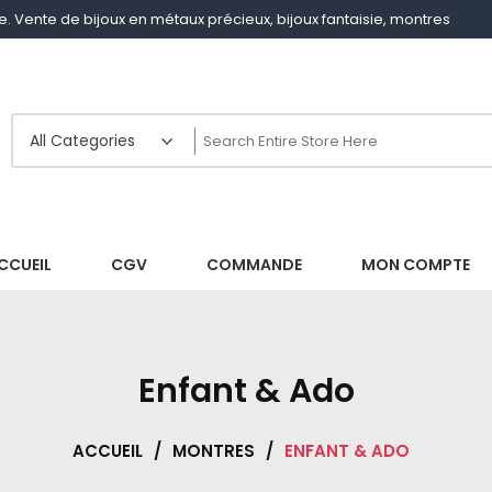
gne. Vente de bijoux en métaux précieux, bijoux fantaisie, montres
CCUEIL
CGV
COMMANDE
MON COMPTE
Enfant & Ado
ACCUEIL
/
MONTRES
/
ENFANT & ADO