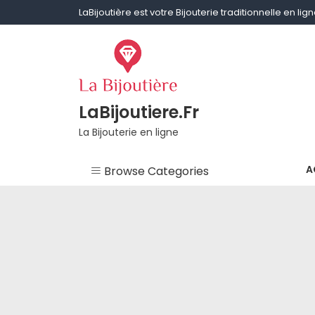
Skip
LaBijoutière est votre Bijouterie traditionnelle en li
to
content
LaBijoutiere.Fr
La Bijouterie en ligne
A
Browse Categories
Non classé
Aigue-marine
Améthyste
Bagues & Alliances