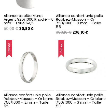
Alliance ciselée Murat
Alliance confort unie polie
Argent 925/1000 Rhodié – 6
Robbez-Masson – Or
mm – Taille 64,5
750/1000 – 3 mm – Taille
55
Le
Le
50,00
€
30,80
€
Le
Le
390,10
€
238,10
€
prix
prix
prix
prix
initial
actuel
initial
actuel
Promo !
Promo !
était :
est :
était :
est :
50,00 €.
30,80 €.
390,10 €.
238,10 €.
Alliance confort unie polie
Alliance confort unie polie
Robbez-Masson – Or blanc
Robbez-Masson – Or blanc
750/1000 – 2 mm – Taille
750/1000 – 3 mm – Taille
52
50