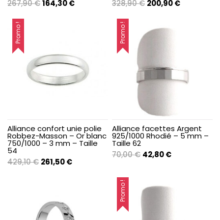
Le
Le
Le
Le
267,90
€
164,30
€
328,90
€
200,90
€
prix
prix
prix
prix
initial
actuel
initial
actuel
Promo !
Promo !
était :
est :
était :
est :
267,90 €.
164,30 €.
328,90 €.
200,90 €.
Alliance confort unie polie
Alliance facettes Argent
Robbez-Masson – Or blanc
925/1000 Rhodié – 5 mm –
750/1000 – 3 mm – Taille
Taille 62
54
Le
Le
70,00
€
42,80
€
Le
Le
429,10
€
261,50
€
prix
prix
prix
prix
initial
actuel
initial
actuel
Promo !
était :
est :
était :
est :
70,00 €.
42,80 €.
429,10 €.
261,50 €.