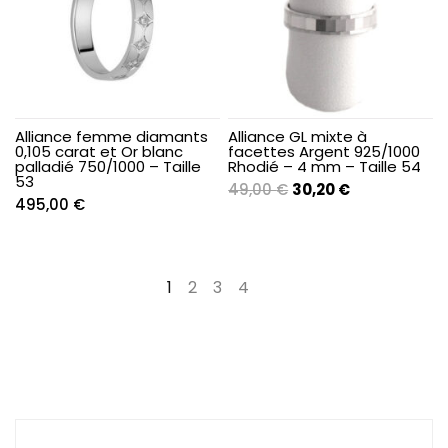
Alliance femme diamants
Alliance GL mixte à
0,105 carat et Or blanc
facettes Argent 925/1000
palladié 750/1000 – Taille
Rhodié – 4 mm – Taille 54
53
Le
Le
49,00
€
30,20
€
495,00
€
prix
prix
initial
actuel
était :
est :
49,00 €.
30,20 €.
1
2
3
4
→