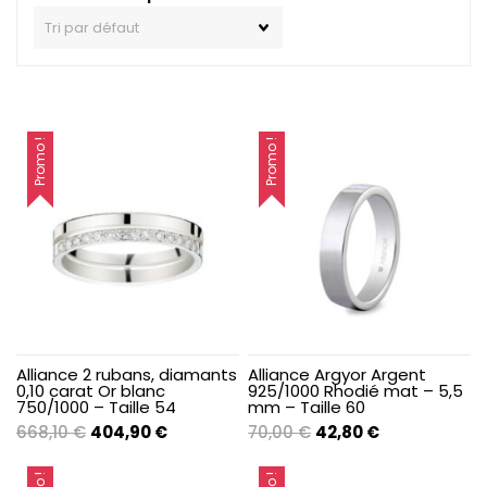
Promo !
Promo !
Alliance 2 rubans, diamants
Alliance Argyor Argent
0,10 carat Or blanc
925/1000 Rhodié mat – 5,5
750/1000 – Taille 54
mm – Taille 60
Le
Le
Le
Le
668,10
€
404,90
€
70,00
€
42,80
€
prix
prix
prix
prix
initial
actuel
initial
actuel