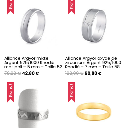
Promo !
Promo !
était :
est :
était :
est :
668,10 €.
404,90 €.
70,00 €.
42,80 €.
Alliance Argyor mixte
Alliance Argyor oxyde de
Argent 925/1000 Rhodié
zirconium Argent 925/1000
mat poli – 5 mm – Taille 52
Rhodié – 7 mm – Taille 58
Le
Le
Le
Le
70,00
€
42,80
€
100,00
€
60,80
€
prix
prix
prix
prix
initial
actuel
initial
actuel
Promo !
Promo !
était :
est :
était :
est :
70,00 €.
42,80 €.
100,00 €.
60,80 €.