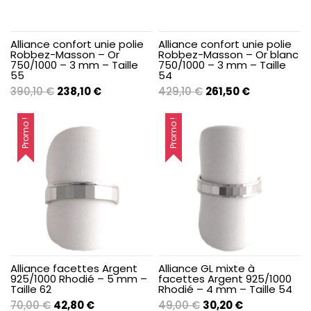
Alliance confort unie polie
Alliance confort unie polie
Robbez-Masson – Or
Robbez-Masson – Or blanc
750/1000 – 3 mm – Taille
750/1000 – 3 mm – Taille
55
54
Le
Le
Le
Le
390,10
€
238,10
€
429,10
€
261,50
€
prix
prix
prix
prix
initial
actuel
initial
actuel
Promo !
Promo !
était :
est :
était :
est :
390,10 €.
238,10 €.
429,10 €.
261,50 €.
Alliance facettes Argent
Alliance GL mixte à
925/1000 Rhodié – 5 mm –
facettes Argent 925/1000
Taille 62
Rhodié – 4 mm – Taille 54
Le
Le
Le
Le
70,00
€
42,80
€
49,00
€
30,20
€