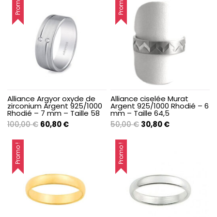
Promo !
Promo !
était :
est :
était :
est :
70,00 €.
42,80 €.
70,00 €.
42,80 €.
Alliance Argyor oxyde de
Alliance ciselée Murat
zirconium Argent 925/1000
Argent 925/1000 Rhodié – 6
Rhodié – 7 mm – Taille 58
mm – Taille 64,5
Le
Le
Le
Le
100,00
€
60,80
€
50,00
€
30,80
€
prix
prix
prix
prix
initial
actuel
initial
actuel
Promo !
Promo !
était :
est :
était :
est :
100,00 €.
60,80 €.
50,00 €.
30,80 €.