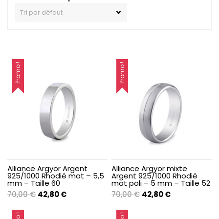
Promo !
Promo !
Alliance Argyor Argent
Alliance Argyor mixte
925/1000 Rhodié mat – 5,5
Argent 925/1000 Rhodié
mm – Taille 60
mat poli – 5 mm – Taille 52
Le
Le
Le
Le
70,00
€
42,80
€
70,00
€
42,80
€
prix
prix
prix
prix
initial
actuel
initial
actuel