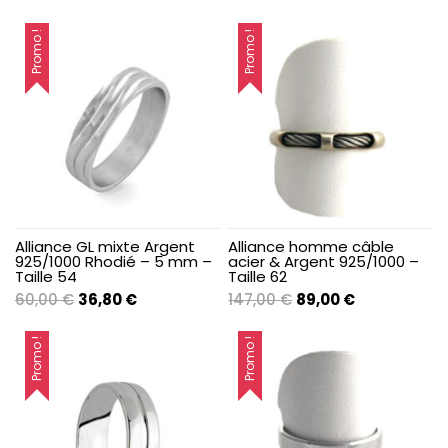
prix
prix
prix
prix
initial
actuel
initial
actuel
Promo !
Promo !
était :
est :
était :
est :
70,00 €.
42,80 €.
49,00 €.
30,20 €.
Alliance GL mixte Argent
Alliance homme câble
925/1000 Rhodié – 5 mm –
acier & Argent 925/1000 –
Taille 54
Taille 62
Le
Le
Le
Le
60,00
€
36,80
€
147,00
€
89,00
€
prix
prix
prix
prix
initial
actuel
initial
actuel
Promo !
Promo !
était :
est :
était :
est :
60,00 €.
36,80 €.
147,00 €.
89,00 €.