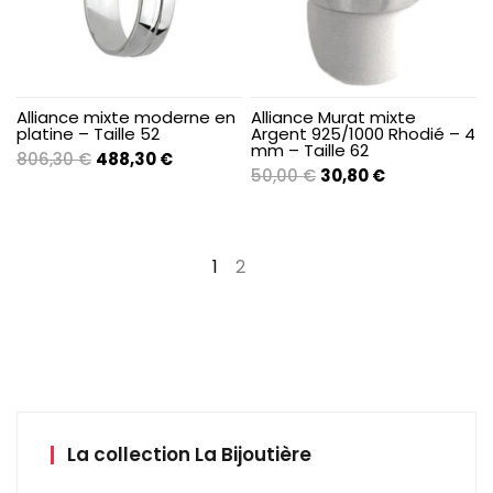
Alliance mixte moderne en
Alliance Murat mixte
platine – Taille 52
Argent 925/1000 Rhodié – 4
mm – Taille 62
Le
Le
806,30
€
488,30
€
Le
Le
50,00
€
30,80
€
prix
prix
prix
prix
initial
actuel
initial
actuel
était :
est :
était :
est :
806,30 €.
488,30 €.
1
2
→
50,00 €.
30,80 €.
La collection La Bijoutière