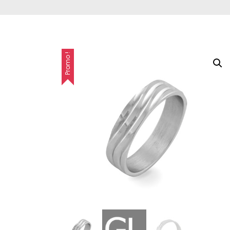
Bébé
Bébé
Promo !
Bébé
Boucles d'oreilles
Boutons de
manchette
Bracelets
Broche
Chaînes