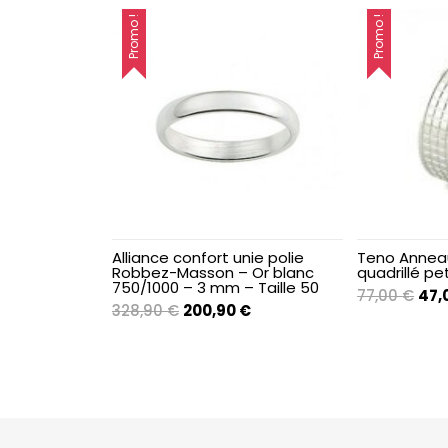
Promo !
Promo !
Femme
Femme
Femme
Femme
Femme
Alliance confort unie polie
Teno Anneau
Robbez-Masson – Or blanc
quadrillé pet
Femme
750/1000 – 3 mm – Taille 50
Le
77,00
€
47,
Le
Le
328,90
€
200,90
€
prix
prix
prix
init
Femme
initial
actuel
étai
était :
est :
77,0
Femme
328,90 €.
200,90 €.
Femme