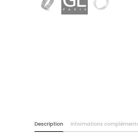
Chaînes de cheville
Chevalières
Chrysoprase
Colliers
Créoles ~ Demi-
créoles
Diamant
Emeraude
Description
Informations complémenta
Enfant & Ado