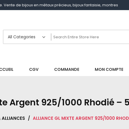
gne. Vente de bijoux en métaux précieux, bijoux fantaisie, montres
CCUEIL
CGV
COMMANDE
MON COMPTE
te Argent 925/1000 Rhodié – 
 ALLIANCES
/
ALLIANCE GL MIXTE ARGENT 925/1000 RHODIÉ