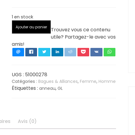
prix
prix
1 en stock
initial
actuel
quantité
Ajouter au panier
Trouvez vous ce contenu
de
était :
est :
utile? Partagez-le avec vos
Alliance
amis!
GL
60,00 €.
36,80 €.
mixte
Argent
925/1000
Rhodié
UGS :
51000278
-
Catégories :
Bagues & Alliances
,
Femme
,
Homme
Étiquettes :
,
5
anneau
GL
mm
-
Taille
54
ires
Avis (0)