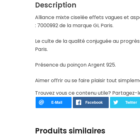
Enfant & Ado
Description
Alliance mixte ciselée effets vagues et asp
Enfant & Ado
: 7000992 de la marque GL Paris.
Enfant & Ado
Le culte de la qualité conjuguée au progrè
Paris.
Enfant & Ado
Présence du poinçon Argent 925.
Enfant & Ado
Aimer offrir ou se faire plaisir tout simple
Enfant & Ado
Trouvez vous ce contenu utile? Partagez-l
Enfant & Ado
Enfant & Ado
Produits similaires
Enfant & Ado