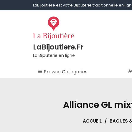
Skip
LaBijoutière est votre Bijouterie traditionnelle en li
to
content
LaBijoutiere.Fr
La Bijouterie en ligne
A
Browse Categories
Non classé
Aigue-marine
Alliance GL mix
Améthyste
ACCUEIL
/
BAGUES &
Bagues & Alliances