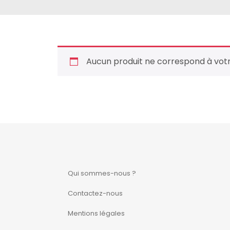
Bébé
Bébé
Aucun produit ne correspond à votr
Bébé
Boucles d'oreilles
Boutons de
manchette
Bracelets
Qui sommes-nous ?
Broche
Contactez-nous
Chaînes
Mentions légales