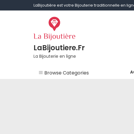
Skip
LaBijoutière est votre Bijouterie traditionnelle en li
to
content
LaBijoutiere.Fr
La Bijouterie en ligne
A
Browse Categories
Non classé
Aigue-marine
Améthyste
Bagues & Alliances