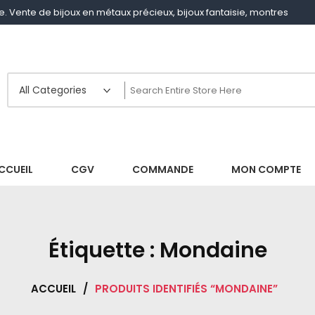
gne. Vente de bijoux en métaux précieux, bijoux fantaisie, montres
CCUEIL
CGV
COMMANDE
MON COMPTE
Étiquette :
Mondaine
ACCUEIL
/
PRODUITS IDENTIFIÉS “MONDAINE”