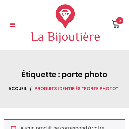
Skip
to
content
0
Étiquette :
porte photo
ACCUEIL
/
PRODUITS IDENTIFIÉS “PORTE PHOTO”
Aucun produit ne correspond à votre