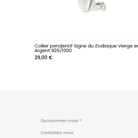
Chaînes de cheville
Chevalières
Chrysoprase
Collier pendentif Signe du Zodiaque Vierge e
Argent 925/1000
Colliers
29,00
€
Créoles ~ Demi-
créoles
Diamant
Emeraude
Qui sommes-nous ?
Enfant & Ado
Contactez-nous