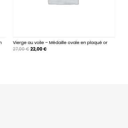
n
Vierge au voile – Médaille ovale en plaqué or
Le
Le
27,00
€
22,00
€
prix
prix
initial
actuel
était :
est :
27,00 €.
22,00 €.