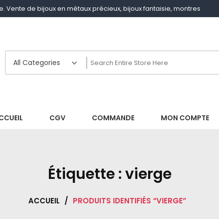
gne. Vente de bijoux en métaux précieux, bijoux fantaisie, montres
CCUEIL
CGV
COMMANDE
MON COMPTE
Étiquette :
vierge
ACCUEIL
/
PRODUITS IDENTIFIÉS “VIERGE”