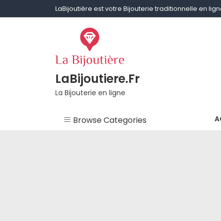
Skip
LaBijoutière est votre Bijouterie traditionnelle en li
to
content
LaBijoutiere.Fr
La Bijouterie en ligne
A
Browse Categories
Non classé
Aigue-marine
Améthyste
Bagues & Alliances