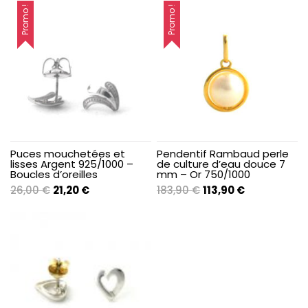
Promo !
Promo !
Puces mouchetées et
Pendentif Rambaud perle
lisses Argent 925/1000 –
de culture d’eau douce 7
Boucles d’oreilles
mm – Or 750/1000
Le
Le
Le
Le
26,00
€
21,20
€
183,90
€
113,90
€
prix
prix
prix
prix
initial
actuel
initial
actuel
était :
est :
était :
est :
26,00 €.
21,20 €.
183,90 €.
113,90 €.