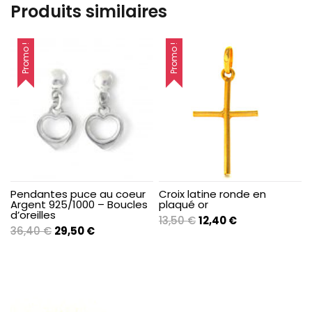
Produits similaires
Promo !
Promo !
Pendantes puce au coeur
Croix latine ronde en
Argent 925/1000 – Boucles
plaqué or
d’oreilles
Le
Le
13,50
€
12,40
€
Le
Le
36,40
€
29,50
€
prix
prix
prix
prix
initial
actuel
initial
actuel
était :
est :
était :
est :
13,50 €.
12,40 €.
36,40 €.
29,50 €.