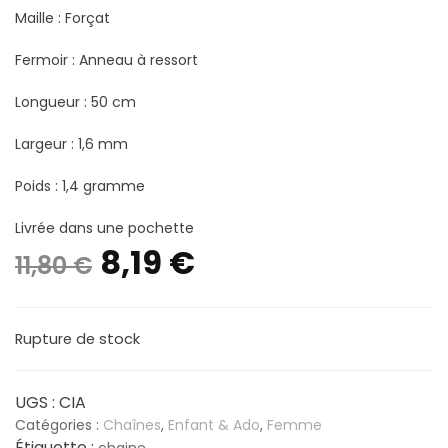
Maille : Forçat
Fermoir : Anneau à ressort
Longueur : 50 cm
Largeur : 1,6 mm
Poids : 1,4 gramme
Livrée dans une pochette
Le
Le
8,19
€
11,80
€
prix
prix
Rupture de stock
initial
actuel
était :
est :
UGS :
CIA
Catégories :
Chaînes
,
Enfant & Ado
,
Femme
Étiquette :