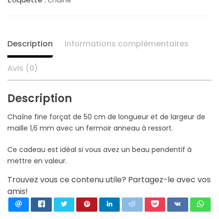
11,80 €.
8,19 €.
chaine
Description
Informations complémentaires
Avis (0)
Description
Chaîne fine forçat de 50 cm de longueur et de largeur de
maille 1,6 mm avec un fermoir anneau à ressort.
Ce cadeau est idéal si vous avez un beau pendentif à
mettre en valeur.
Trouvez vous ce contenu utile? Partagez-le avec vos
amis!