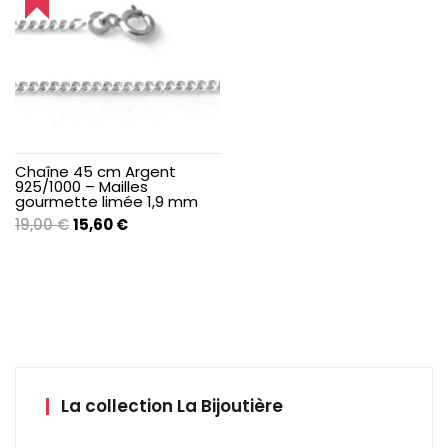
Chaîne 45 cm Argent
925/1000 – Mailles
gourmette limée 1,9 mm
Le
Le
19,00
€
15,60
€
prix
prix
initial
actuel
était :
est :
19,00 €.
15,60 €.
La collection La Bijoutière