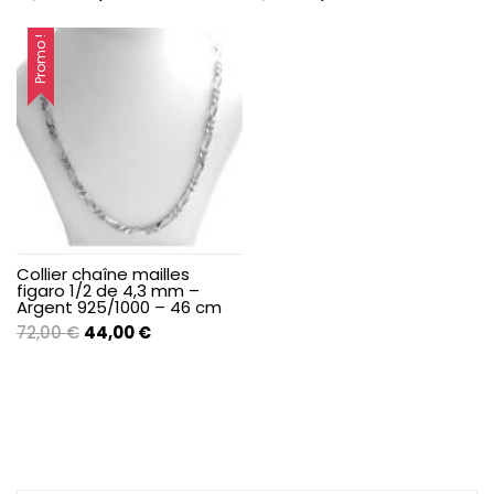
prix
prix
prix
prix
initial
actuel
initial
actuel
Promo !
était :
est :
était :
est :
16,00 €.
14,60 €.
11,00 €.
8,00 €.
Collier chaîne mailles
figaro 1/2 de 4,3 mm –
Argent 925/1000 – 46 cm
Le
Le
72,00
€
44,00
€
prix
prix
initial
actuel
était :
est :
72,00 €.
44,00 €.