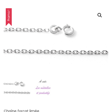
Promo !
Chaîne forçat limée