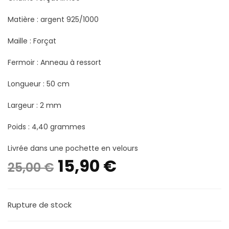
Matière : argent 925/1000
Maille : Forçat
Fermoir : Anneau à ressort
Longueur : 50 cm
Largeur : 2 mm
Poids : 4,40 grammes
Livrée dans une pochette en velours
Le
Le
15,90
€
25,00
€
prix
prix
Rupture de stock
initial
actuel