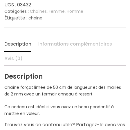
était :
est :
UGS :
03432
Catégories :
Chaînes
,
Femme
,
Homme
25,00 €.
15,90 €.
Étiquette :
chaine
Description
Informations complémentaires
Avis (0)
Description
Chaîne forçat limée de 50 cm de longueur et des mailles
de 2 mm avec un fermoir anneau à ressort.
Ce cadeau est idéal si vous avez un beau pendentif à
mettre en valeur.
Trouvez vous ce contenu utile? Partagez-le avec vos