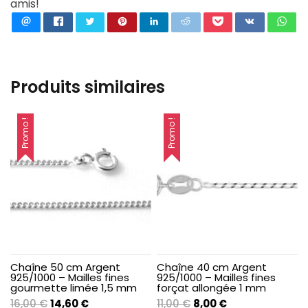
amis!
Produits similaires
Promo !
Promo !
Chaîne 50 cm Argent
Chaîne 40 cm Argent
925/1000 – Mailles fines
925/1000 – Mailles fines
gourmette limée 1,5 mm
forçat allongée 1 mm
Le
Le
Le
Le
16,00
€
14,60
€
11,00
€
8,00
€