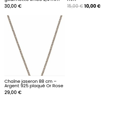
Le
Le
30,00
€
15,00
€
10,00
€
prix
prix
initial
actuel
était :
est :
15,00 €.
10,00 €.
Chaîne jaseron 88 cm –
Argent 925 plaqué Or Rose
29,00
€