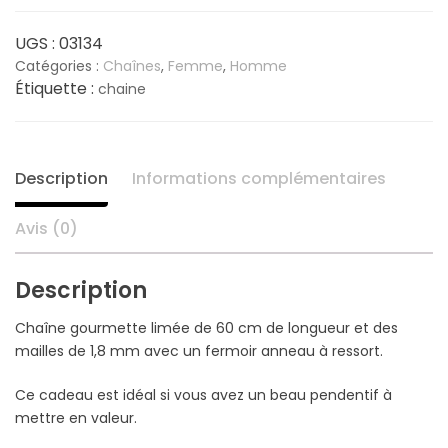
était :
est :
UGS :
03134
Catégories :
Chaînes
,
Femme
,
Homme
19,00 €.
15,60 €.
Étiquette :
chaine
Description
Informations complémentaires
Avis (0)
Description
Chaîne gourmette limée de 60 cm de longueur et des
mailles de 1,8 mm avec un fermoir anneau à ressort.
Ce cadeau est idéal si vous avez un beau pendentif à
mettre en valeur.