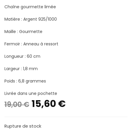
Chaîne gourmette limée
Matière : Argent 925/1000
Maille : Gourmette
Fermoir : Anneau à ressort
Longueur : 60 cm
Largeur : 1,8 mm
Poids : 6,8 grammes
Livrée dans une pochette
Le
Le
15,60
€
19,00
€
prix
prix
Rupture de stock
initial
actuel