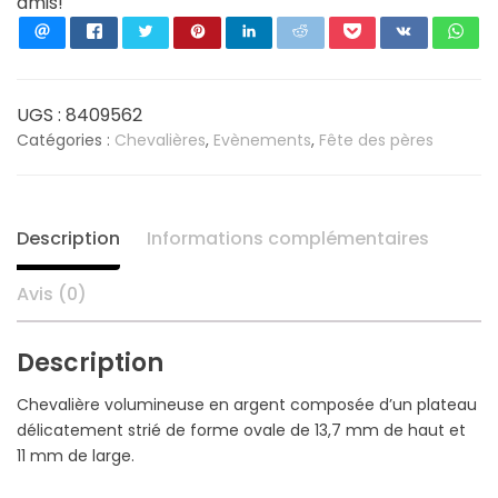
amis!
ovale
striée
en
argent
925/1000
UGS :
8409562
-
Catégories :
Chevalières
,
Evènements
,
Fête des pères
Taille
62
Description
Informations complémentaires
Avis (0)
Description
Chevalière volumineuse en argent composée d’un plateau
délicatement strié de forme ovale de 13,7 mm de haut et
11 mm de large.