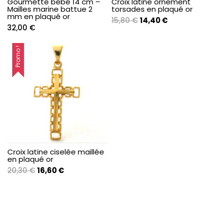
Gourmette bébé 14 cm –
Croix latine ornement
Mailles marine battue 2
torsades en plaqué or
mm en plaqué or
Le
Le
15,80
€
14,40
€
32,00
€
prix
prix
initial
actuel
Promo !
était :
est :
15,80 €.
14,40 €.
Croix latine ciselée maillée
en plaqué or
Le
Le
20,30
€
16,60
€
prix
prix
initial
actuel
était :
est :
20,30 €.
16,60 €.