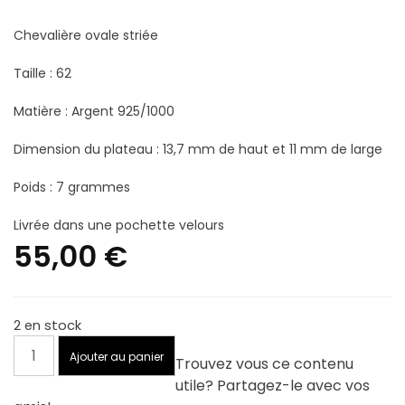
Chevalière ovale striée
Taille : 62
Matière : Argent 925/1000
Dimension du plateau : 13,7 mm de haut et 11 mm de large
Poids : 7 grammes
Livrée dans une pochette velours
55,00
€
2 en stock
quantité
Ajouter au panier
Trouvez vous ce contenu
de
utile? Partagez-le avec vos
Chevalière