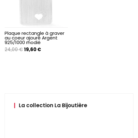
Plaque rectangle à graver
au coeur ajouré Argent
925/1000 rhodié
Le
Le
24,00
€
19,60
€
prix
prix
initial
actuel
était :
est :
24,00 €.
19,60 €.
La collection La Bijoutière