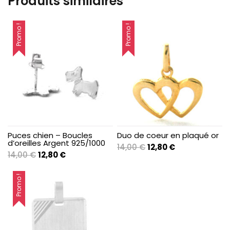
Produits similaires
Promo !
Promo !
Puces chien – Boucles
Duo de coeur en plaqué or
d’oreilles Argent 925/1000
Le
Le
14,00
€
12,80
€
Le
Le
14,00
€
12,80
€
prix
prix
prix
prix
initial
actuel
initial
actuel
Promo !
était :
est :
était :
est :
14,00 €.
12,80 €.
14,00 €.
12,80 €.