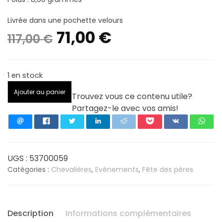
Livrée dans une pochette velours
Le
Le
71,00
€
117,00
€
prix
prix
1 en stock
initial
actuel
quantité
Ajouter au panier
Trouvez vous ce contenu utile?
de
était :
est :
Partagez-le avec vos amis!
Chevalière
tonneau
117,00 €.
71,00 €.
argent
925/1000
-
UGS :
53700059
Taille
Catégories :
Chevalières
,
Evènements
,
Fête des pères
60
Description
Informations complémentaires