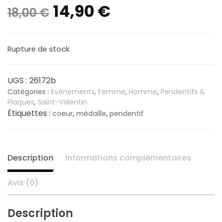
Le
Le
14,90
€
18,00
€
prix
prix
Rupture de stock
initial
actuel
était :
est :
UGS :
26172b
Catégories :
Evènements
,
Femme
,
Homme
,
Pendentifs &
18,00 €.
14,90 €.
Plaques
,
Saint-Valentin
Étiquettes :
,
,
coeur
médaille
pendentif
Description
Informations complémentaires
Avis (0)
Description