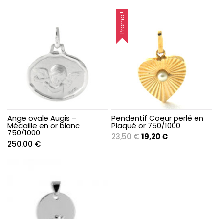
Promo !
Ange ovale Augis –
Pendentif Coeur perlé en
Médaille en or blanc
Plaqué or 750/1000
750/1000
Le
Le
23,50
€
19,20
€
250,00
€
prix
prix
initial
actuel
était :
est :
23,50 €.
19,20 €.