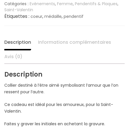
925/1000
Catégories :
Evènements
,
Femme
,
Pendentifs & Plaques
,
Saint-Valentin
Étiquettes :
,
,
coeur
médaille
pendentif
Description
Informations complémentaires
Avis (0)
Description
Collier destiné à l’être aimé symbolisant l’amour que l’on
ressent pour l’autre.
Ce cadeau est idéal pour les amoureux, pour la Saint-
Valentin.
Faites y graver les initiales en achetant la gravure.