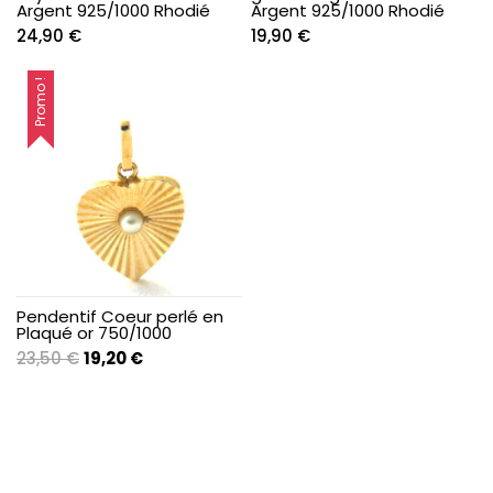
Argent 925/1000 Rhodié
Argent 925/1000 Rhodié
24,90
€
19,90
€
Promo !
Pendentif Coeur perlé en
Plaqué or 750/1000
Le
Le
23,50
€
19,20
€
prix
prix
initial
actuel
était :
est :
23,50 €.
19,20 €.