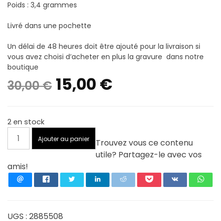
Poids : 3,4 grammes
Livré dans une pochette
Un délai de 48 heures doit être ajouté pour la livraison si
vous avez choisi d’acheter en plus la gravure dans notre
boutique
Le
Le
15,00
€
30,00
€
prix
prix
2 en stock
initial
actuel
quantité
Ajouter au panier
Trouvez vous ce contenu
de
était :
est :
utile? Partagez-le avec vos
Collier
amis!
avec
30,00 €.
15,00 €.
pendentif
coeur
en
Argent
UGS :
2885508