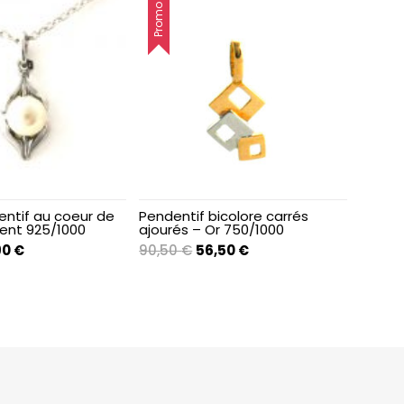
Promo !
entif au coeur de
Pendentif bicolore carrés
gent 925/1000
ajourés – Or 750/1000
Le
Le
Le
90
€
90,50
€
56,50
€
prix
prix
prix
al
actuel
initial
actuel
 :
est :
était :
est :
0 €.
33,90 €.
90,50 €.
56,50 €.