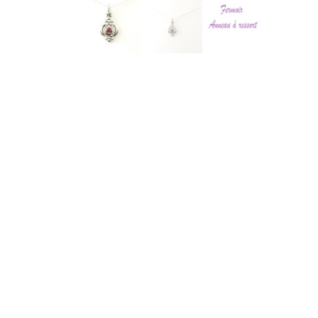
Chaînes de cheville
Chevalières
Chrysoprase
Colliers
Créoles ~ Demi-
créoles
Diamant
Emeraude
Enfant & Ado