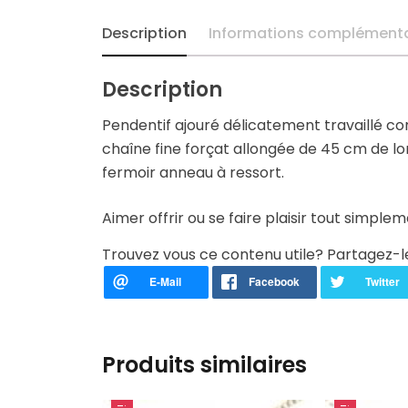
Enfant & Ado
Description
Informations complémenta
Enfant & Ado
Description
Enfant & Ado
Pendentif ajouré délicatement travaillé c
chaîne fine forçat allongée de 45 cm de l
Enfant & Ado
fermoir anneau à ressort.
Enfant & Ado
Aimer offrir ou se faire plaisir tout simple
Enfant & Ado
Trouvez vous ce contenu utile? Partagez-l
Enfant & Ado
Enfant & Ado
Produits similaires
Enfant & Ado