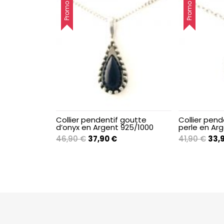
Promo !
Promo !
Femme
Femme
Femme
Femme
Femme
Collier pendentif goutte
Collier pend
d’onyx en Argent 925/1000
perle en Ar
Le
Le
Le
46,90
€
37,90
€
41,90
€
33,
Femme
prix
prix
prix
initial
actuel
initi
Femme
était :
est :
était
46,90 €.
37,90 €.
41,9
Femme
Femme