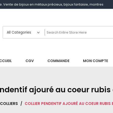
gne. Vente de bijoux en métaux précieux, bijoux fantaisie, montres
CCUEIL
CGV
COMMANDE
MON COMPTE
endentif ajouré au coeur rubis
COLLIERS
/
COLLIER PENDENTIF AJOURÉ AU COEUR RUBIS