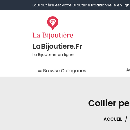
Skip
LaBijoutière est votre Bijouterie traditionnelle en li
to
content
LaBijoutiere.Fr
La Bijouterie en ligne
A
Browse Categories
Non classé
Aigue-marine
Collier p
Améthyste
ACCUEIL
/
Bagues & Alliances