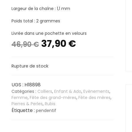
Largeur de la chaîne : 1,1 mm
Poids total : 2 grammes
Livrée dans une pochette en velours
Le
Le
37,90
€
46,90
€
prix
prix
Rupture de stock
initial
actuel
était :
est :
UGS :
H18898
Catégories :
Colliers
,
Enfant & Ado
,
Evènements
,
46,90 €.
37,90 €.
Femme
,
Fête des grand-mères
,
Fête des mères
,
Pierres & Perles
,
Rubis
Étiquette :
pendentif