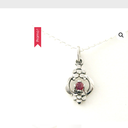
Bébé
Bébé
Promo !
Bébé
Boucles d'oreilles
Boutons de
manchette
Bracelets
Broche
Chaînes