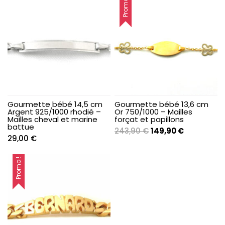
Promo !
Gourmette bébé 14,5 cm
Gourmette bébé 13,6 cm
Argent 925/1000 rhodié –
Or 750/1000 – Mailles
Mailles cheval et marine
forçat et papillons
battue
Le
Le
243,90
€
149,90
€
29,00
€
prix
prix
initial
actuel
Promo !
était :
est :
243,90 €.
149,90 €.