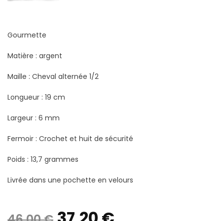
Gourmette
Matière : argent
Maille : Cheval alternée 1/2
Longueur : 19 cm
Largeur : 6 mm
Fermoir : Crochet et huit de sécurité
Poids : 13,7 grammes
Livrée dans une pochette en velours
Le
Le
37,20
€
46,00
€