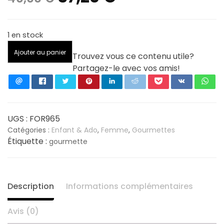
prix
prix
1 en stock
initial
actuel
quantité
Ajouter au panier
Trouvez vous ce contenu utile?
de
était :
est :
Partagez-le avec vos amis!
Gourmette
19
46,00 €.
37,20 €.
cm
Argent
925/1000
UGS :
FOR965
-
Catégories :
Enfant & Ado
,
Femme
,
Gourmettes
Étiquette :
Mailles
gourmette
figaro
1/2
de
Description
Informations complémentaires
6
mm
Avis (0)