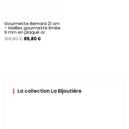
Gourmette Bernard 21 cm
– Mailles gourmette limée
9 mm en plaqué or
Le
Le
106,80
€
85,80
€
prix
prix
initial
actuel
était :
est :
106,80 €.
85,80 €.
La collection La Bijoutière