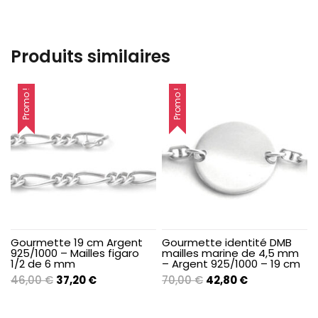
Produits similaires
Promo !
Promo !
Gourmette 19 cm Argent
Gourmette identité DMB
925/1000 – Mailles figaro
mailles marine de 4,5 mm
1/2 de 6 mm
– Argent 925/1000 – 19 cm
Le
Le
Le
Le
46,00
€
37,20
€
70,00
€
42,80
€
prix
prix
prix
prix
initial
actuel
initial
actuel