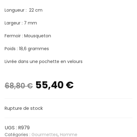
Longueur : 22 cm
Largeur : 7 mm
Fermoir : Mousqueton
Poids : 18,6 grammes
Livrée dans une pochette en velours
Le
Le
55,40
€
68,80
€
prix
prix
Rupture de stock
initial
actuel
était :
est :
UGS :
R979
Catégories :
Gourmettes
,
Homme