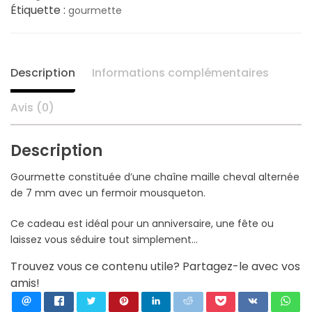
68,80 €.
55,40 €.
Étiquette :
gourmette
Description
Informations complémentaires
Avis (0)
Description
Gourmette constituée d’une chaîne maille cheval alternée
de 7 mm avec un fermoir mousqueton.
Ce cadeau est idéal pour un anniversaire, une fête ou
laissez vous séduire tout simplement…
Trouvez vous ce contenu utile? Partagez-le avec vos
amis!