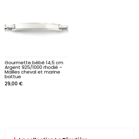
était :
est :
était :
est :
46,00 €.
37,20 €.
70,00 €.
42,80 €.
Gourmette bébé 14,5 cm
Argent 925/1000 rhodié –
Mailles cheval et marine
battue
29,00
€