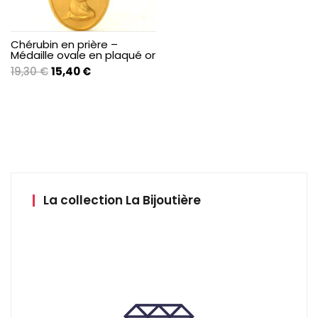
Chérubin en prière –
Médaille ovale en plaqué or
Le
Le
19,30
€
15,40
€
prix
prix
initial
actuel
était :
est :
19,30 €.
15,40 €.
La collection La Bijoutière