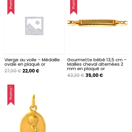
Promo !
Promo !
Vierge au voile – Médaille
Gourmette bébé 13,5 cm –
ovale en plaqué or
Mailles cheval alternées 2
mm en plaqué or
Le
Le
27,00
€
22,00
€
Le
Le
43,20
€
35,00
€
prix
prix
prix
prix
initial
actuel
initial
actuel
Promo !
était :
est :
était :
est :
27,00 €.
22,00 €.
43,20 €.
35,00 €.