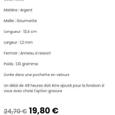
Matière : Argent
Maille : Gourmette
Longueur : 13,4 cm
Largeur : 1,2 mm
Fermoir : Anneau à ressort
Poids : 1,10 gramme
Livrée dans une pochette en velours
Un délai de 48 heures doit être ajouté pour la livraison si
vous avez choisi l'option gravure
Le
Le
19,80
€
24,70
€