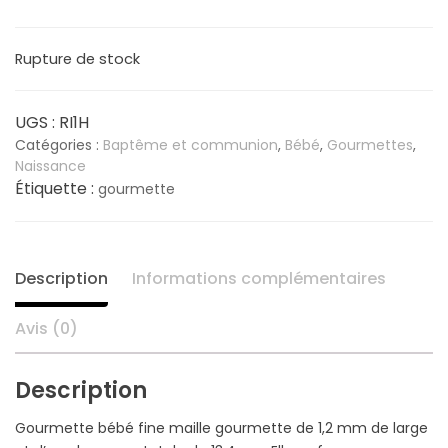
prix
prix
Rupture de stock
initial
actuel
était :
est :
UGS :
RI1H
Catégories :
Baptême et communion
,
Bébé
,
Gourmettes
,
24,70 €.
19,80 €.
Naissance
Étiquette :
gourmette
Description
Informations complémentaires
Avis (0)
Description
Gourmette bébé fine maille gourmette de 1,2 mm de large