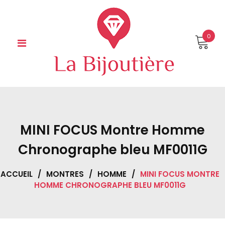
Skip
to
content
0
MINI FOCUS Montre Homme
Chronographe bleu MF0011G
ACCUEIL
/
MONTRES
/
HOMME
/
MINI FOCUS MONTRE
HOMME CHRONOGRAPHE BLEU MF0011G