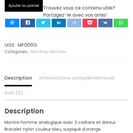
quantité
Ajouter au panier
Trouvez vous ce contenu utile?
de
Partagez-le avec vos amis!
MINI
FOCUS
Montre
Homme
Chronographe
UGS :
MF0011G
bleu
Catégories :
Homme
,
Montres
MF0011G
Description
Informations complémentaires
Avis (0)
Description
Montre homme analogique avec 3 cadrans et dateur.
Bracelet nylon couleur bleu, surpiqué d’orange.