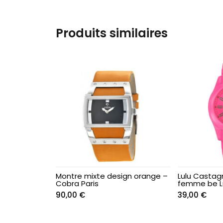
Enfant & Ado
Enfant & Ado
Produits similaires
Enfant & Ado
Enfant & Ado
Enfant & Ado
Enfant & Ado
Enfant & Ado
Montre mixte design orange –
Lulu Castag
Cobra Paris
femme be Lu
Enfant & Ado
90,00
€
39,00
€
Enfant & Ado