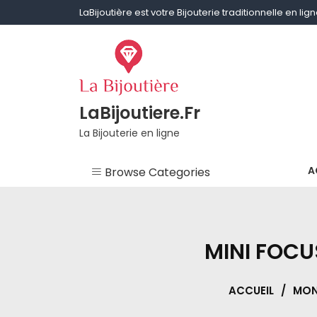
Skip
LaBijoutière est votre Bijouterie traditionnelle en li
to
content
LaBijoutiere.Fr
La Bijouterie en ligne
A
Browse Categories
Non classé
Aigue-marine
MINI FOCU
Améthyste
ACCUEIL
/
MON
Bagues & Alliances