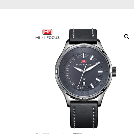
Bébé
Bébé
Bébé
Boucles d'oreilles
Boutons de
manchette
Bracelets
Broche
Chaînes