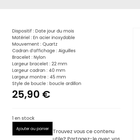
Dispositif : Date jour du mois
Matériel : En acier inoxydable
Mouvement : Quartz
Cadran d’affichage : Aiguilles
Bracelet : Nylon
Largeur bracelet : 22 mm
Largeur cadran : 40 mm
Largeur montre : 45 mm
Style de boucle : boucle ardillon
25,90
€
1 en stock
quantité
Ajouter au panier
Trouvez vous ce contenu
de
utile? Partagez-le avec vos
MINI