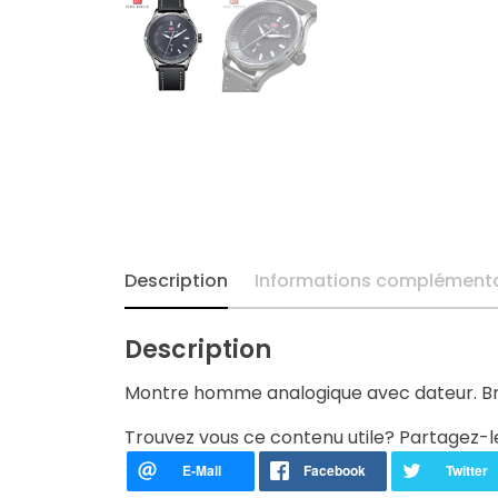
Chaînes de cheville
Chevalières
Chrysoprase
Colliers
Créoles ~ Demi-
créoles
Description
Informations complémenta
Diamant
Description
Emeraude
Montre homme analogique avec dateur. Bra
Trouvez vous ce contenu utile? Partagez-l
Enfant & Ado