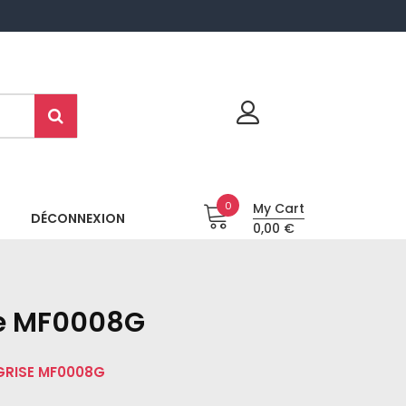
0
My Cart
DÉCONNEXION
0,00 €
se MF0008G
GRISE MF0008G