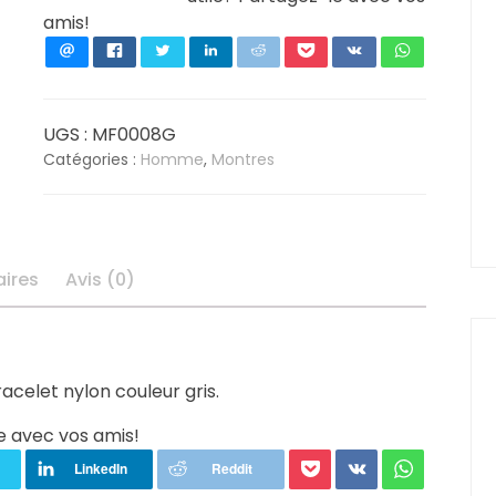
amis!
FOCUS
Montre
Homme
Dateur
Grise
UGS :
MF0008G
MF0008G
Catégories :
Homme
,
Montres
ires
Avis (0)
celet nylon couleur gris.
e avec vos amis!