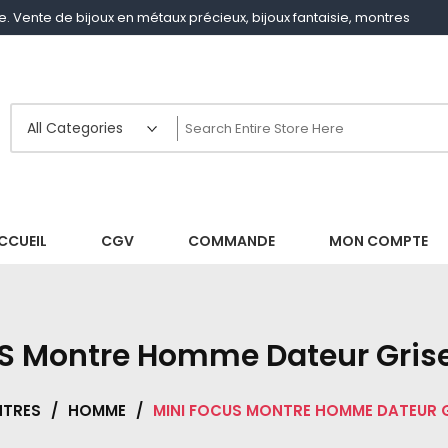
gne. Vente de bijoux en métaux précieux, bijoux fantaisie, montres
CCUEIL
CGV
COMMANDE
MON COMPTE
S Montre Homme Dateur Gri
TRES
/
HOMME
/
MINI FOCUS MONTRE HOMME DATEUR 