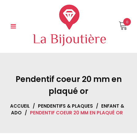
Skip
to
content
0
Pendentif coeur 20 mm en
plaqué or
ACCUEIL
/
PENDENTIFS & PLAQUES
/
ENFANT &
ADO
/
PENDENTIF COEUR 20 MM EN PLAQUÉ OR