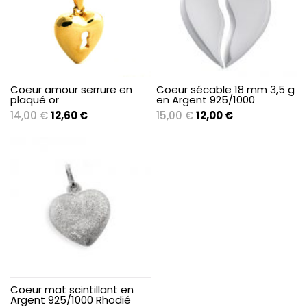
Coeur amour serrure en
Coeur sécable 18 mm 3,5 g
plaqué or
en Argent 925/1000
Le
Le
Le
Le
14,00
€
12,60
€
15,00
€
12,00
€
prix
prix
prix
prix
initial
actuel
initial
actuel
était :
est :
était :
est :
14,00 €.
12,60 €.
15,00 €.
12,00 €.
Coeur mat scintillant en
Argent 925/1000 Rhodié