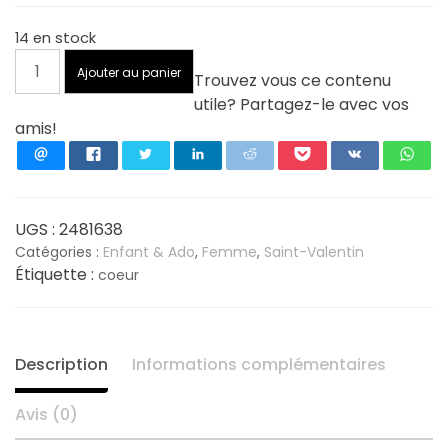
14 en stock
quantité
Ajouter au panier
Trouvez vous ce contenu
de
utile? Partagez-le avec vos
Pendentif
amis!
coeur
20
mm
en
plaqué
UGS :
2481638
or
Catégories :
Enfant & Ado
,
Femme
,
Saint-Valentin
Étiquette :
coeur
Description
Informations complémentaires
Avis (0)