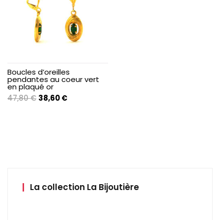
Boucles d’oreilles
pendantes au coeur vert
en plaqué or
Le
Le
47,80
€
38,60
€
prix
prix
initial
actuel
était :
est :
47,80 €.
38,60 €.
La collection La Bijoutière