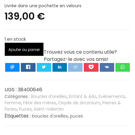
Livrée dans une pochette en velours
139,00
€
1 en stock
quantité
Ajouter au panier
Trouvez vous ce contenu utile?
de
Partagez-le avec vos amis!
Puces
coeurs
et
oxyde
de
UGS :
38400646
zirconium
Catégories :
Boucles d'oreilles
,
Enfant & Ado
,
Evènements
,
Femme
,
Fête des mères
,
Oxyde de zirconium
,
Pierres &
en
Perles
,
Puces
,
Saint-Valentin
Or
Étiquettes :
,
boucles d'oreilles
puces
750/1000
-
Boucles