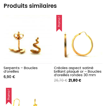
Produits similaires
Promo !
Serpents – Boucles
Créoles aspect satiné
d’oreilles
brillant plaqué or – Boucles
d’oreilles rondes 30 mm
6,90
€
Le
Le
26,70
€
21,80
€
prix
prix
initial
actuel
Promo !
était :
est :
26,70 €.
21,80 €.