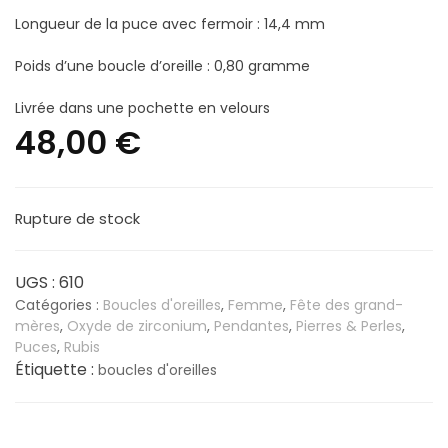
Longueur de la puce avec fermoir : 14,4 mm
Poids d’une boucle d’oreille : 0,80 gramme
Livrée dans une pochette en velours
48,00
€
Rupture de stock
UGS :
610
Catégories :
Boucles d'oreilles
,
Femme
,
Fête des grand-
mères
,
Oxyde de zirconium
,
Pendantes
,
Pierres & Perles
,
Puces
,
Rubis
Étiquette :
boucles d'oreilles