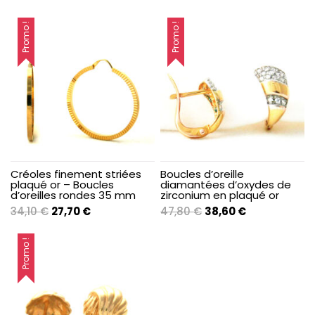
Promo !
Promo !
Créoles finement striées
Boucles d’oreille
plaqué or – Boucles
diamantées d’oxydes de
d’oreilles rondes 35 mm
zirconium en plaqué or
Le
Le
Le
Le
34,10
€
27,70
€
47,80
€
38,60
€
prix
prix
prix
prix
initial
actuel
initial
actuel
Promo !
était :
est :
était :
est :
34,10 €.
27,70 €.
47,80 €.
38,60 €.