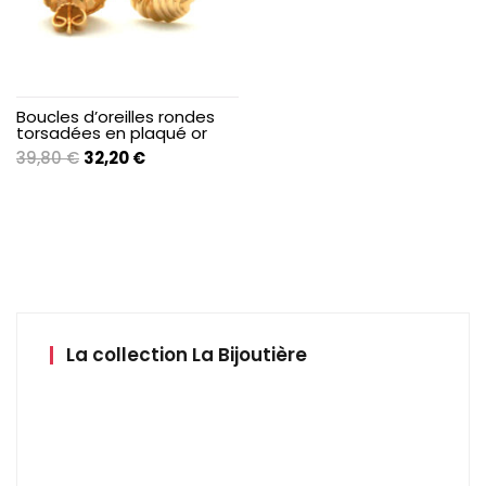
Boucles d’oreilles rondes
torsadées en plaqué or
Le
Le
39,80
€
32,20
€
prix
prix
initial
actuel
était :
est :
39,80 €.
32,20 €.
La collection La Bijoutière