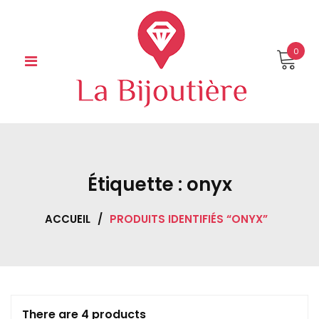
Skip
to
content
0
Étiquette :
onyx
ACCUEIL
/
PRODUITS IDENTIFIÉS “ONYX”
There are 4 products