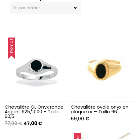
Promo !
Chevalière GL Onyx ronde
Chevalière ovale onyx en
Argent 925/1000 – Taille
plaqué or – Taille 66
60,5
59,00
€
Le
Le
77,00
€
47,00
€
prix
prix
initial
actuel