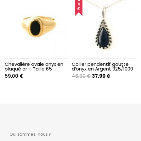
Promo !
était :
est :
77,00 €.
47,00 €.
Chevalière ovale onyx en
Collier pendentif goutte
plaqué or – Taille 65
d’onyx en Argent 925/1000
Le
Le
59,00
€
46,90
€
37,90
€
prix
prix
initial
actuel
était :
est :
46,90 €.
37,90 €.
Qui sommes-nous ?