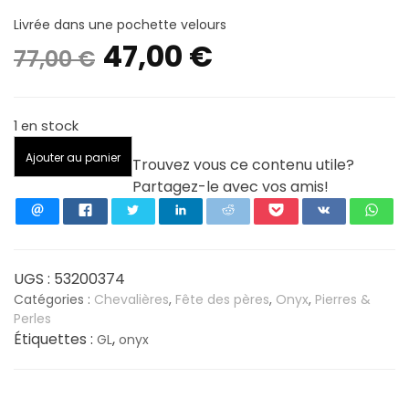
Livrée dans une pochette velours
Le
Le
47,00
€
77,00
€
prix
prix
1 en stock
initial
actuel
quantité
Ajouter au panier
Trouvez vous ce contenu utile?
de
était :
est :
Partagez-le avec vos amis!
Chevalière
GL
77,00 €.
47,00 €.
Onyx
ronde
Argent
UGS :
53200374
925/1000
Catégories :
Chevalières
,
Fête des pères
,
Onyx
,
Pierres &
Perles
-
Étiquettes :
,
GL
onyx
Taille
60,5