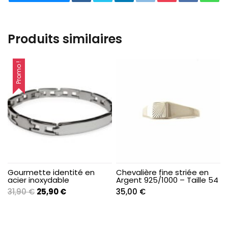
Produits similaires
Promo !
Gourmette identité en
Chevalière fine striée en
acier inoxydable
Argent 925/1000 – Taille 54
Le
Le
31,90
€
25,90
€
35,00
€
prix
prix
initial
actuel
était :
est :