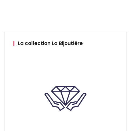
initial
actuel
était :
est :
100,00 €.
60,80 €.
La collection La Bijoutière