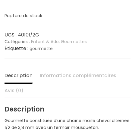
prix
prix
Rupture de stock
initial
actuel
était :
est :
UGS :
40101/2G
Catégories :
Enfant & Ado
,
Gourmettes
20,60 €.
16,50 €.
Étiquette :
gourmette
Description
Informations complémentaires
Avis (0)
Description
Gourmette constituée d’une chaîne maille cheval alternée
1/2 de 3,8 mm avec un fermoir mousqueton.