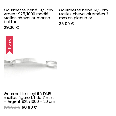
Gourmette bébé 14,5 cm
Gourmette bébé 14,5 cm –
Argent 925/1000 rhodié –
Mailles cheval alternées 2
Mailles cheval et marine
mm en plaqué or
battue
35,00
€
29,00
€
Promo !
Gourmette identité DMB
mailles figaro 1/1 de 7 mm
– Argent 925/1000 – 20 cm
Le
Le
100,00
€
60,80
€
prix
prix