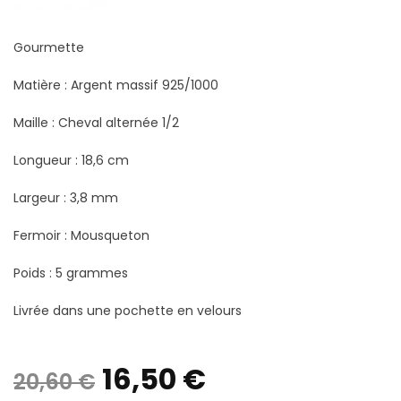
Gourmette
Matière : Argent massif 925/1000
Maille : Cheval alternée 1/2
Longueur : 18,6 cm
Largeur : 3,8 mm
Fermoir : Mousqueton
Poids : 5 grammes
Livrée dans une pochette en velours
Le
Le
16,50
€
20,60
€