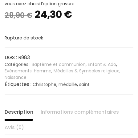
vous avez choisi l’option gravure
Le
Le
24,30
€
29,90
€
prix
prix
Rupture de stock
initial
actuel
était :
est :
UGS :
R983
Catégories :
Baptême et communion
,
Enfant & Ado
,
29,90 €.
24,30 €.
Evènements
,
Homme
,
Médailles & Symboles religieux
,
Naissance
Étiquettes :
,
,
Christophe
médaille
saint
Description
Informations complémentaires
Avis (0)