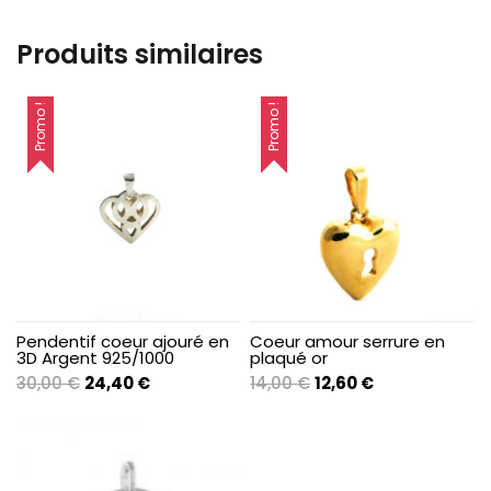
Produits similaires
Promo !
Promo !
Pendentif coeur ajouré en
Coeur amour serrure en
3D Argent 925/1000
plaqué or
Le
Le
Le
Le
30,00
€
24,40
€
14,00
€
12,60
€
prix
prix
prix
prix
initial
actuel
initial
actuel
était :
est :
était :
est :
30,00 €.
24,40 €.
14,00 €.
12,60 €.