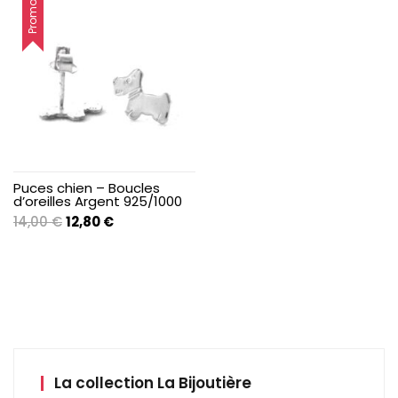
Promo !
Puces chien – Boucles
d’oreilles Argent 925/1000
Le
Le
14,00
€
12,80
€
prix
prix
initial
actuel
était :
est :
14,00 €.
12,80 €.
La collection La Bijoutière