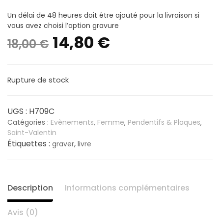
Un délai de 48 heures doit être ajouté pour la livraison si
vous avez choisi l’option gravure
Le
Le
14,80
€
18,00
€
prix
prix
Rupture de stock
initial
actuel
était :
est :
UGS :
H709C
Catégories :
Evènements
,
Femme
,
Pendentifs & Plaques
,
18,00 €.
14,80 €.
Saint-Valentin
Étiquettes :
,
graver
livre
Description
Informations complémentaires
Avis (0)